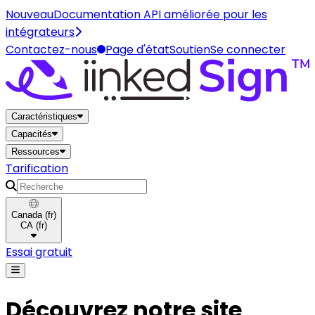
Nouveau
Documentation API améliorée pour les
intégrateurs
Contactez-nous
Page d'état
Soutien
Se connecter
Maison
Caractéristiques
Capacités
Ressources
Tarification
Recherche
Canada
(
fr
)
CA
(
fr
)
Essai gratuit
Découvrez notre site