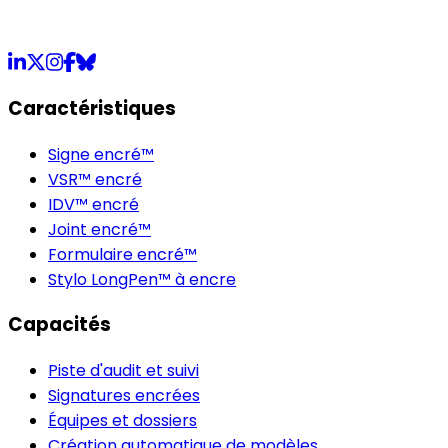
LinkedIn
X
Instagram
Facebook
Bluesky
Caractéristiques
Signe encré™
VSR™ encré
IDV™ encré
Joint encré™
Formulaire encré™
Stylo LongPen™ à encre
Capacités
Piste d'audit et suivi
Signatures encrées
Équipes et dossiers
Création automatique de modèles